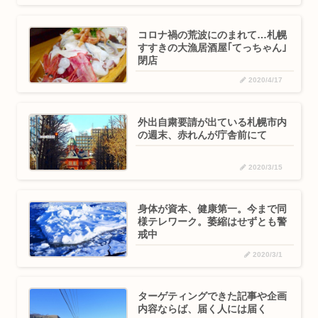
コロナ禍の荒波にのまれて…札幌
すすきの大漁居酒屋｢てっちゃん｣
閉店
2020/4/17
外出自粛要請が出ている札幌市内
の週末、赤れんが庁舎前にて
2020/3/15
身体が資本、健康第一。今まで同
様テレワーク。萎縮はせずとも警
戒中
2020/3/1
ターゲティングできた記事や企画
内容ならば、届く人には届く