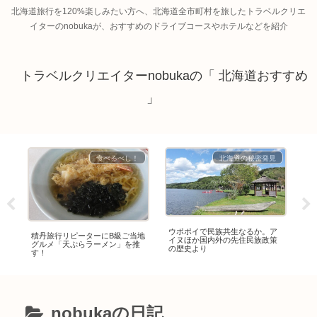
北海道旅行を120%楽しみたい方へ、北海道全市町村を旅したトラベルクリエ
イターのnobukaが、おすすめのドライブコースやホテルなどを紹介
トラベルクリエイターnobukaの「 北海道おすすめ
」
見
食べるべし！
北海道の秘密発見
に
ウポポイで民族共生なるか。ア
生
積丹旅行リピーターにB級ご当地
イ
イヌほか国内外の先住民族政策
本
グルメ「天ぷらラーメン」を推
の歴史より
で
す！
nobukaの日記