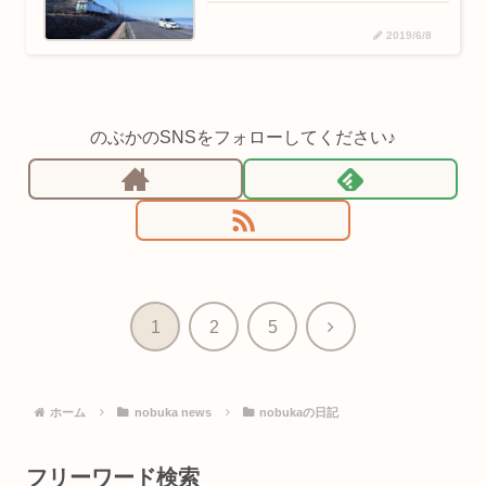
2019/6/8
のぶかのSNSをフォローしてください♪
次
1
2
5
へ
ホーム
nobuka news
nobukaの日記
フリーワード検索