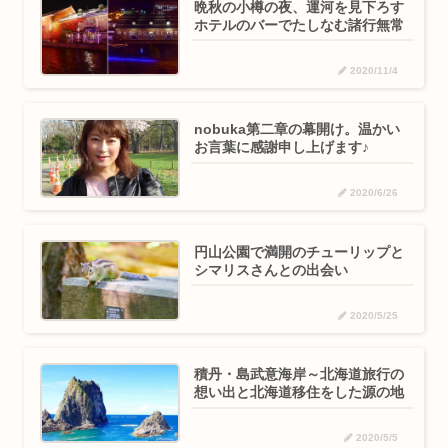
晩秋の小樽の夜、運河を見下ろす
ホテルのバーでたしなむ諸行無常
2020/11/4
nobuka第二章の幕開け。温かい
お言葉に感謝申し上げます♪
2020/6/26
円山公園で満開のチューリップと
シマリスさんとの出会い
2020/5/25
積丹・島武意海岸～北海道旅行の
想い出と北海道移住をした源の地
2020/5/5