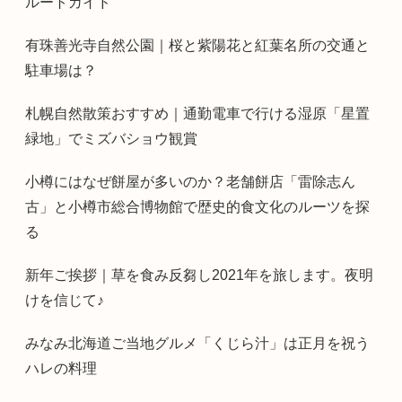
ルートガイド
有珠善光寺自然公園｜桜と紫陽花と紅葉名所の交通と
駐車場は？
札幌自然散策おすすめ｜通勤電車で行ける湿原「星置
緑地」でミズバショウ観賞
小樽にはなぜ餅屋が多いのか？老舗餅店「雷除志ん
古」と小樽市総合博物館で歴史的食文化のルーツを探
る
新年ご挨拶｜草を食み反芻し2021年を旅します。夜明
けを信じて♪
みなみ北海道ご当地グルメ「くじら汁」は正月を祝う
ハレの料理