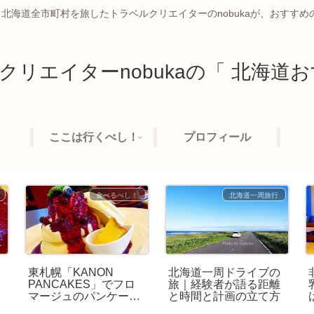
、北海道全市町村を旅したトラベルクリエイターのnobukaが、おすす
クリエイターnobukaの「 北海道お
ここは行くべし！
プロフィール
食べるべし！
北海道一周旅行
東札幌「KANON
北海道一周ドライブの
PANCAKES」でフロ
旅｜経験者が語る距離
し
マージュのパンケーキ
と時間と計画の立て方
が極上