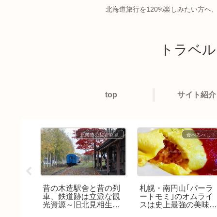
北海道旅行を120%楽しみたい方へ
トラベル
top
サイト紹介
べるべし！
北海道の秘密発見
食べるべし！
フェ「紫
昔の木造駅舎と昔の列
札幌・南円山｢パーラ
ふわとろ
車、鉄道跡は立派な観
ートモミ｣のオムライ
いつお店
光資源～旧北見相生駅
スは史上最強の美味
できる
にて
さ♪