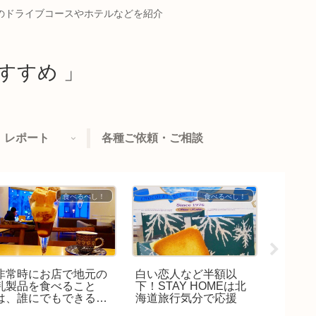
めのドライブコースやホテルなどを紹介
すすめ 」
レポート
各種ご依頼・ご相談
食べるべし！
食べるべし！
非常時にお店で地元の
白い恋人など半額以
みなみ
乳製品を食べること
下！STAY HOMEは北
ルメ「
は、誰にでもできる社
海道旅行気分で応援
月を祝
会貢献♪