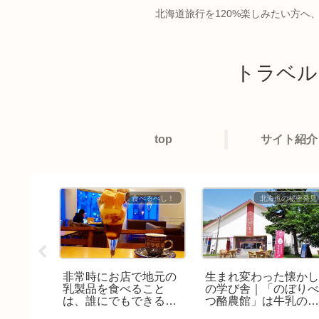
北海道旅行を120%楽しみたい方へ
トラベル
top
サイト紹介
べるべし！
食べるべし！
北海道の秘密発見
N
非常時にお店で地元の
生まれ変わった懐か
」でフロ
乳製品を食べること
の学び舎｜「のぼり
ンケーキ
は、誰にでもできる社
つ酪農館」は牛乳の
会貢献♪
場兼ミルクの学校