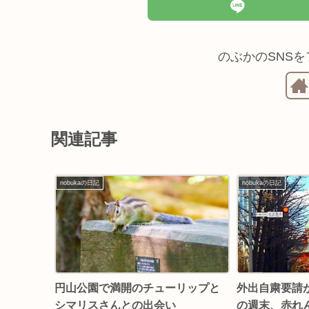
のぶかのSNS
関連記事
nobukaの日記
nobukaの日記
円山公園で満開のチューリップと
外出自粛要請
シマリスさんとの出会い
の週末、赤れ