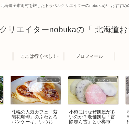
、北海道全市町村を旅したトラベルクリエイターのnobukaが、おすす
クリエイターnobukaの「 北海道お
ここは行くべし！
プロフィール
食べるべし！
食べるべし！
し
札幌の人気カフェ「紫
小樽にはなぜ餅屋が多
べ
陽花珈琲」のふわとろ
いのか？老舗餅店「雷
工
パンケーキ。いつお店
除志ん古」と小樽市総
に入ることができる
合博物館で歴史的食文