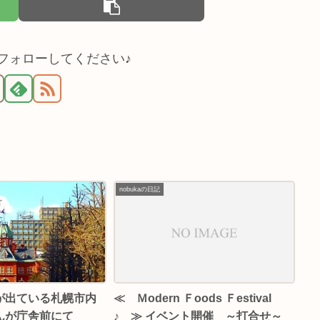
をフォローしてください♪
nobukaの日記
が出ている札幌市内
≪ Ｍodern Ｆoods Ｆestival
んが庁舎前にて
♪ ≫ イベント開催 ～打合せ～