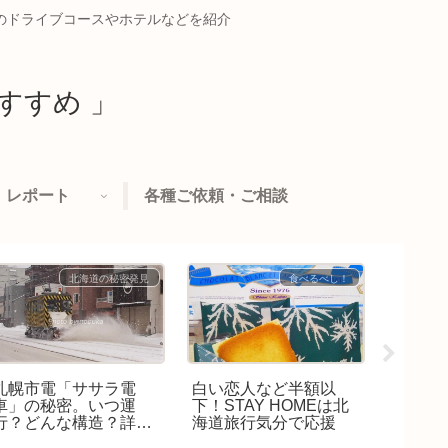
めのドライブコースやホテルなどを紹介
すすめ 」
レポート
各種ご依頼・ご相談
北海道の秘密発見
食べるべし！
札幌市電「ササラ電
白い恋人など半額以
小樽雪
車」の秘密。いつ運
下！STAY HOMEは北
2015
行？どんな構造？詳し
海道旅行気分で応援
りを感
く解説
ベント