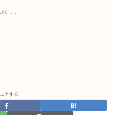
んが。。。
ェアする