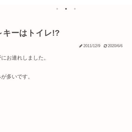
の？
化のルーツを探る
キーはトイレ!?
2011/12/9
2020/6/6
野にお連れしました。
みが多いです。