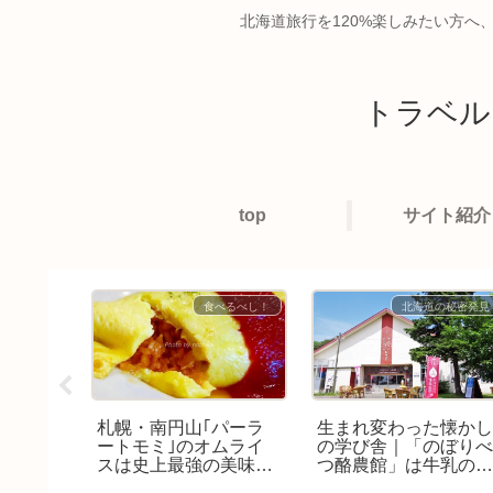
北海道旅行を120%楽しみたい方へ
トラベル
top
サイト紹介
べるべし！
食べるべし！
北海道の秘密発見
餅屋が多
札幌・南円山｢パーラ
生まれ変わった懐か
餅店「雷
ートモミ｣のオムライ
の学び舎｜「のぼり
小樽市総
スは史上最強の美味し
つ酪農館」は牛乳の
史的食文
さ♪
場兼ミルクの学校