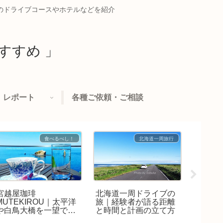
めのドライブコースやホテルなどを紹介
すすめ 」
レポート
各種ご依頼・ご相談
食べるべし！
北海道一周旅行
宮越屋珈琲
北海道一周ドライブの
札幌市
MUTEKIROU｜太平洋
旅｜経験者が語る距離
車」の
や白鳥大橋を一望でき
と時間と計画の立て方
行？ど
る室蘭の絶景カフェ
く解説