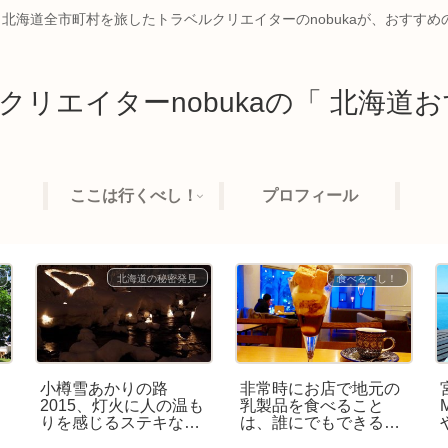
、北海道全市町村を旅したトラベルクリエイターのnobukaが、おすす
クリエイターnobukaの「 北海道お
ここは行くべし！
プロフィール
北海道の秘密発見
食べるべし！
し
小樽雪あかりの路
非常時にお店で地元の
べ
2015、灯火に人の温も
乳製品を食べること
工
りを感じるステキなイ
は、誰にでもできる社
ベントでした
会貢献♪