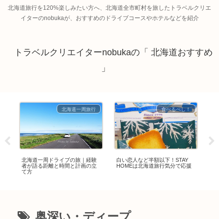
北海道旅行を120%楽しみたい方へ、北海道全市町村を旅したトラベルクリエ
イターのnobukaが、おすすめのドライブコースやホテルなどを紹介
トラベルクリエイターnobukaの「 北海道おすすめ
」
！
北海道一周旅行
食べるべし！
く
北海道一周ドライブの旅｜経験
白い恋人など半額以下！STAY
札
料
者が語る距離と時間と計画の立
HOMEは北海道旅行気分で応援
密
て方
し
奥深い・ディープ