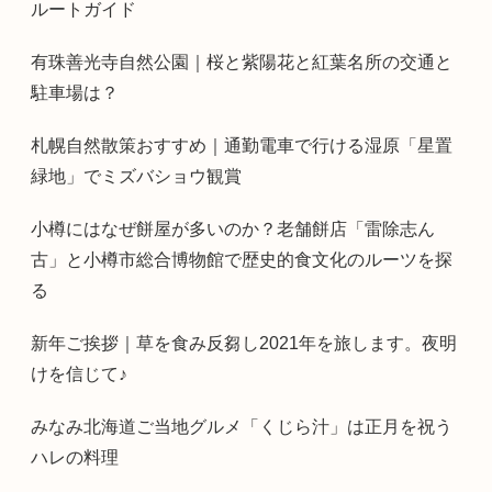
ルートガイド
有珠善光寺自然公園｜桜と紫陽花と紅葉名所の交通と
駐車場は？
札幌自然散策おすすめ｜通勤電車で行ける湿原「星置
緑地」でミズバショウ観賞
小樽にはなぜ餅屋が多いのか？老舗餅店「雷除志ん
古」と小樽市総合博物館で歴史的食文化のルーツを探
る
新年ご挨拶｜草を食み反芻し2021年を旅します。夜明
けを信じて♪
みなみ北海道ご当地グルメ「くじら汁」は正月を祝う
ハレの料理