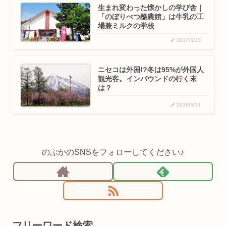
生まれ変わった懐かしの学び舎｜
「のぼりべつ酪農館」は牛乳の工
場兼ミルクの学校
2017/3/15
ニセコは外国!?冬は95%が外国人
観光客。インバウンドの行く末
は？
2016/5/11
のぶかのSNSをフォローしてください♪
フリーワード検索