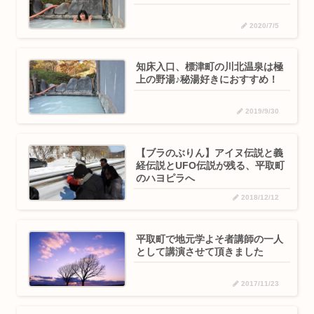
2020/7/5
知床入口、標津町の川北温泉は極
上の野湯♪秘湯好きにおすすめ！
2019/9/30
【ブラのぶりん】アイヌ伝説と義
経伝説とUFO伝説が残る、平取町
のハヨピラへ
2018/12/12
平取町で地元学よそ者講師の一人
として講演させて頂きました
2017/11/23