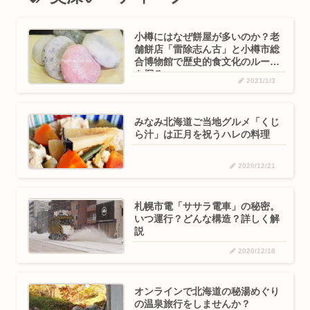
小樽にはなぜ餅屋が多いのか？老
舗餅店「雷除志ん古」と小樽市総
合博物館で歴史的食文化のルーツ
を探る
2021/1/3
みなみ北海道ご当地グルメ「くじ
ら汁」は正月を祝うハレの料理
2020/12/21
札幌市電「ササラ電車」の秘密。
いつ運行？どんな構造？詳しく解
説
2020/12/18
オンラインで北海道の秘湯めぐり
の温泉旅行をしませんか？